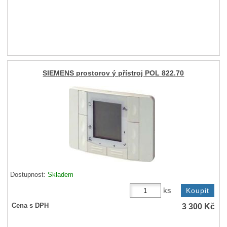
SIEMENS prostorov ý přístroj POL 822.70
Dostupnost:
Skladem
ks
3 300
Kč
Cena s DPH