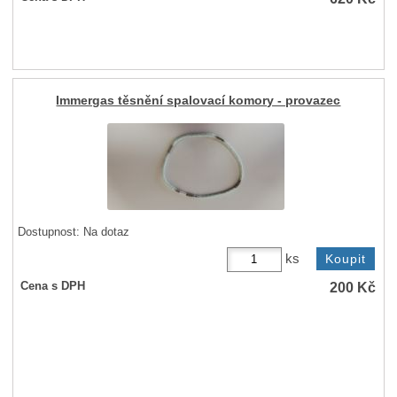
Immergas těsnění spalovací komory - provazec
Dostupnost:
Na dotaz
ks
200
Kč
Cena s DPH