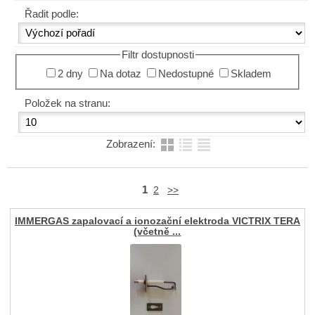
Řadit podle:
Filtr dostupnosti
2 dny
Na dotaz
Nedostupné
Skladem
Položek na stranu:
Zobrazení:
1
2
>>
IMMERGAS zapalovací a ionozační elektroda VICTRIX TERA
(včetně ...