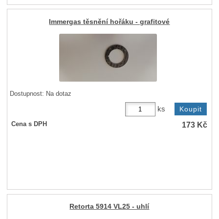
Immergas těsnění hořáku - grafitové
Dostupnost:
Na dotaz
ks
173
Kč
Cena s DPH
Retorta 5914 VL25 - uhlí