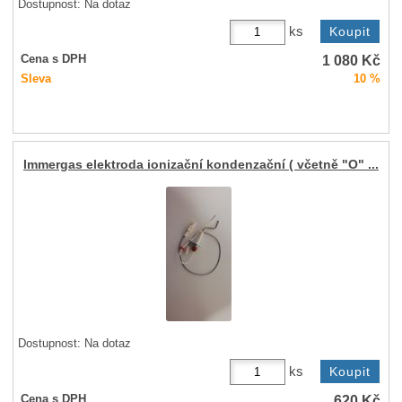
Dostupnost:
Na dotaz
ks
1 080
Kč
Cena s DPH
Sleva
10 %
Immergas elektroda ionizační kondenzační ( včetně "O" ...
Dostupnost:
Na dotaz
ks
620
Kč
Cena s DPH