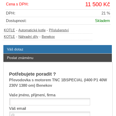
11 500 Kč
Cena s DPH:
DPH:
21 %
Dostupnost:
Skladem
-
-
KOTLE
Automatické kotle
Příslušenství
-
-
KOTLE
Náhradní díly
Benekov
Váš dotaz
Poslat známénu
Potřebujete poradit ?
Převodovka s motorem TNC 1BSPECIAL (I400 P1 40W
230V 1380 om) Benekov
Vaše jméno, příjmení, firma
Váš email