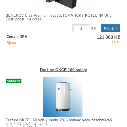
BENEKOV C 27 Premium levý AUTOMATICKÝ KOTEL NA UHLÍ
Dostupnost:
Na dotaz
ks
121 000
Kč
Cena s DPH
Sleva
13 %
Dražice OKCE 160 svislý
Dražice OKCE 160 svislý model 2016 ohřívač vody zásobníkový
elektrický závěsný svislý