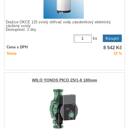
Dražice OKCE 125 svislý ohřívač vody zásobníkový elektrický
závěsný svislý
Dostupnost:
2 dny
ks
8 542
Kč
Cena s DPH
Sleva
33 %
WILO YONOS PICO 25/1-8 180mm