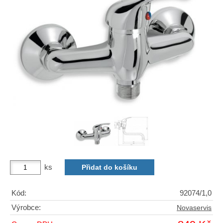
ks
Kód:
92074/1,0
Výrobce:
Novaservis