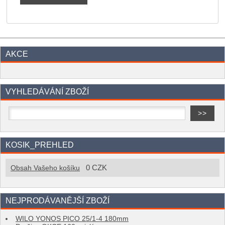
AKCE
VYHLEDÁVÁNÍ ZBOŽÍ
KOSIK_PREHLED
0 CZK
Obsah Vašeho košíku
NEJPRODÁVANĚJŠÍ ZBOŽÍ
WILO YONOS PICO 25/1-4 180mm