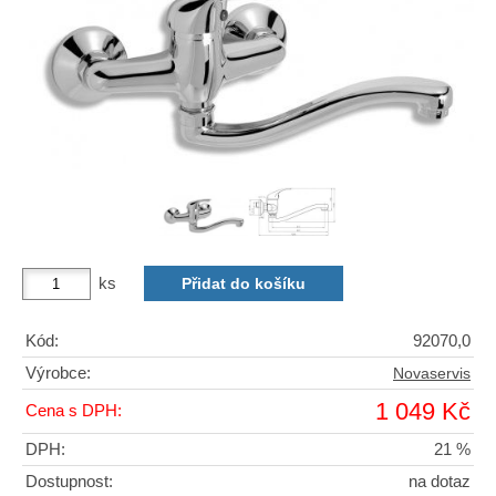
ks
Kód:
92070,0
Výrobce:
Novaservis
1 049 Kč
Cena s DPH:
DPH:
21 %
Dostupnost:
na dotaz