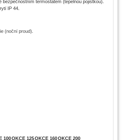
é bezpečnostním termostatem (tepelnou pojistkou).
ytí IP 44.
ie (noční proud).
 100
OKCE 125
OKCE 160
OKCE 200