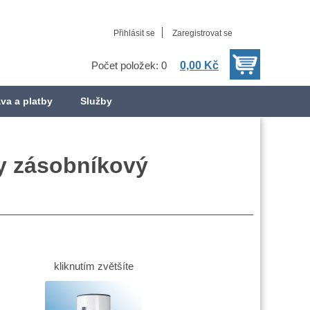
Přihlásit se
Zaregistrovat se
0,00 Kč
Počet položek: 0
va a platby
Služby
dy zásobníkový
kliknutím zvětšíte