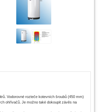
itrů. Vodorovné rozteče kotevních šroubů (450 mm)
ých ohřívačů. Je možno také dokoupit závěs na