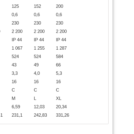
125
152
200
0,6
0,6
0,6
230
230
230
0
2 200
2 200
2 200
IP 44
IP 44
IP 44
1 067
1 255
1 287
524
524
584
43
49
66
3,3
4,0
5,3
16
16
16
C
C
C
M
L
XL
6,59
12,03
20,34
41
231,1
242,83
331,26