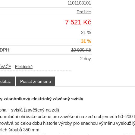
1101108101
Dražice
7 521 Kč
21 %
31 %
 DPH:
10 900 Kč
2 dny
-
ÍVAČE
Elektrické
 dotaz
Poslat známénu
y zásobníkový elektrický závěsný svislý
oha – svislá (zavěšený na zdi)
kumulační ohřívače určené pro zavěšení na zeď o objemech 50–200 l
ovává po celou dobu historie výroby pro snadnou výměnu vysloužil
ních šroubů 350 mm.