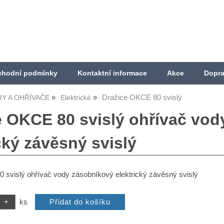
hodní podmínky
Kontaktní informace
Akce
Dopra
Dražice OKCE 80 svislý
Y A OHŘÍVAČE
Elektrické
e OKCE 80 svislý ohřívač vo
cký závěsný svislý
 svislý ohřívač vody zásobníkový elektrický závěsný svislý
ks