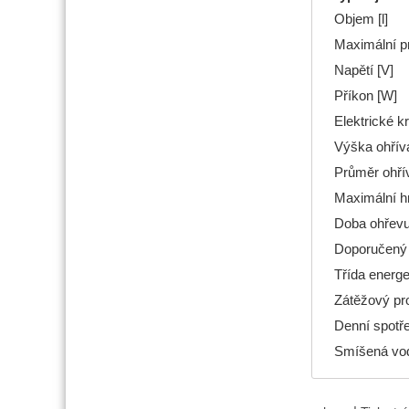
Objem [l]
Maximální p
Napětí [V]
Příkon [W]
Elektrické kr
Výška ohřív
Průměr ohří
Maximální h
Doba ohřevu 
Doporučený j
Třída energe
Zátěžový pro
Denní spotře
Smíšená vo