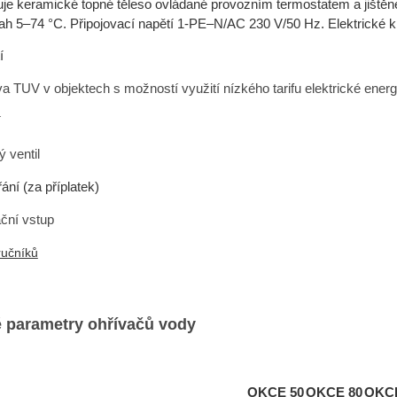
uje keramické topné těleso ovládané provozním termostatem a jištěn
sah 5–74 °C. Připojovací napětí 1-PE–N/AC 230 V/50 Hz. Elektrické kr
í
va TUV v objektech s možností využití nízkého tarifu elektrické energ
í
ý ventil
ání (za příplatek)
ační vstup
ručníků
 parametry ohřívačů vody
OKCE 50
OKCE 80
OKCE