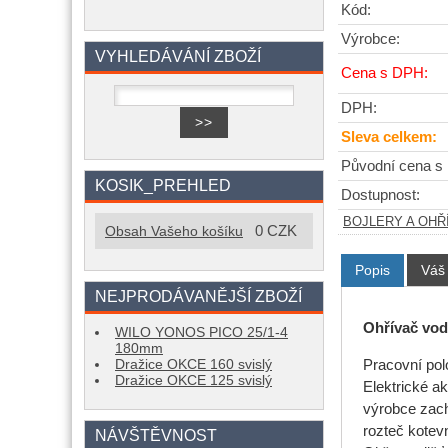
Kód:
Výrobce:
VYHLEDÁVÁNÍ ZBOŽÍ
Cena s DPH:
DPH:
Sleva celkem:
Původní cena s
KOSIK_PREHLED
Dostupnost:
BOJLERY A OHŘ
0 CZK
Obsah Vašeho košíku
Popis
Váš
NEJPRODÁVANĚJŠÍ ZBOŽÍ
Ohřívač vod
WILO YONOS PICO 25/1-4
180mm
Pracovní pol
Dražice OKCE 160 svislý
Dražice OKCE 125 svislý
Elektrické a
výrobce zach
rozteč kotev
NÁVŠTĚVNOST