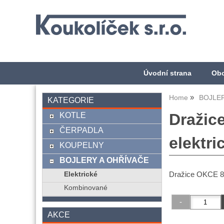
Úvodní strana
Obc
Home
BOJLER
KATEGORIE
KOTLE
Dražic
ČERPADLA
elektri
KOUPELNY
BOJLERY A OHŘÍVAČE
Dražice OKCE 80
Elektrické
Kombinované
AKCE