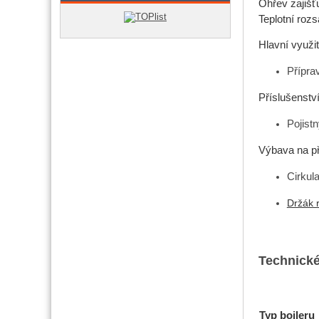
Ohřev zajišť
Teplotní roz
Hlavní využit
Přípra
Příslušenstv
Pojistn
Výbava na př
Cirkul
Držák 
Technické
Typ bojleru