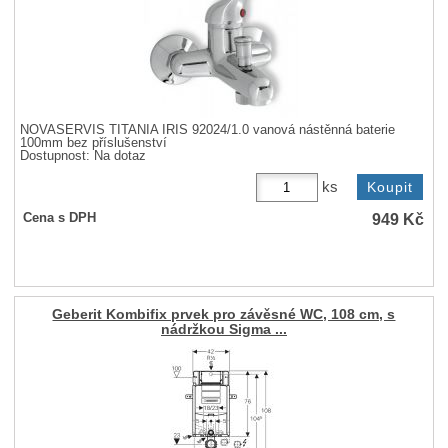
NOVASERVIS TITANIA IRIS 92024/1.0 vanová nástěnná baterie
100mm bez příslušenství
Dostupnost:
Na dotaz
ks
949
Kč
Cena s DPH
Geberit Kombifix prvek pro závěsné WC, 108 cm, s
nádržkou Sigma ...