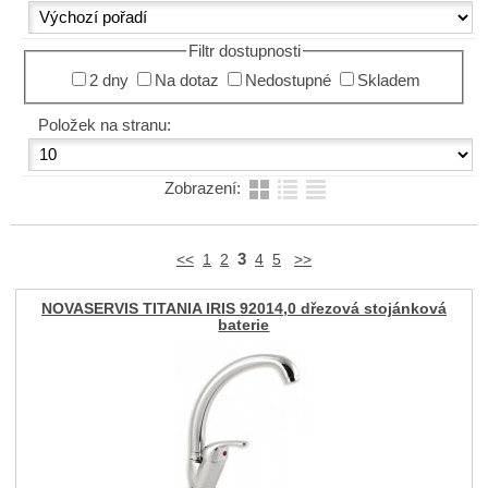
Filtr dostupnosti
2 dny
Na dotaz
Nedostupné
Skladem
Položek na stranu:
Zobrazení:
3
<<
1
2
4
5
>>
NOVASERVIS TITANIA IRIS 92014,0 dřezová stojánková
baterie